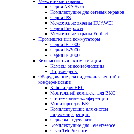
Межсетевые экраны
Серия ASA 5xxx
Комплектущие для сетевых экранов
Серия IPS
Межсетевые экраны HUAWEI
Серия Firepower
Межсетевые экраны Fortinet
Промышленные коммутаторы
Серия IE-1000
Серия IE-2000
Серия IE-3000
Безопасность и автоматизация
Камеры видеонаблюдения
Видеокодеры
Оборудование для видеоконференций и
конференцсвязи
Кабели для ВКС
Монтажный комплект для ВКС
Система видеоконференций
Мониторы для ВКС
Комплектующие для систем
видеоконференций
Серверы видеосвязи
Комплектущие для TelePresence
Cisco TelePresence