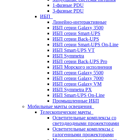
1-фазные PDU
3-фазные PDU
ИБП
Линейно-интерактивные
ИБП серии Galaxy 3500
ИБП серии Smart-UPS
ИБП серии Back-UPS
ИБП серии Smart-UPS On-Line
ИБП Smart-UPS VT
ИБП Symmetra
ИБП серии Back-UPS Pro
ИБП Морского исполнения
ИБП серии Galaxy 5500
ИБП серии Galaxy 7000
ИБП серии Galaxy VM
ИБП Symmetra PX
ИБП Smart-UPS On-Line
Промышленные ИБП
Мобильные мачты освещения
Телескопические мачты
Осветительные комплексы со
светодиодными прожекторами
Осветительные комплексы с
галогенными прожекторами