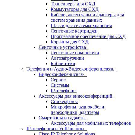
Трансиверы для СХД
Коммутаторы для СХД
Кабели, аксессуары и адаптеры для
систем хранения данных
Шасси для системы хранения
Ленточные картриджи
Программное обеспечение для СХД
Корзины для СХД
Ленточные устройства
Ленточные накопители
Автозагрузчики
Библиотеки
Телефония и Аудио-Видеоконференцсвязь
Видеоконференцсвязь
Сервис
Системы
IP-телефоны
Аксессуары для видеоконференций
Спикерфоны
Микрофоны, аудиокабели,
переходники, адаптеры
Смартфоны и гаджеты
Аксессуары для мобильных телефонов
IP-телефония и VoIP шлюзы
Cisco IP Telephony Solutions