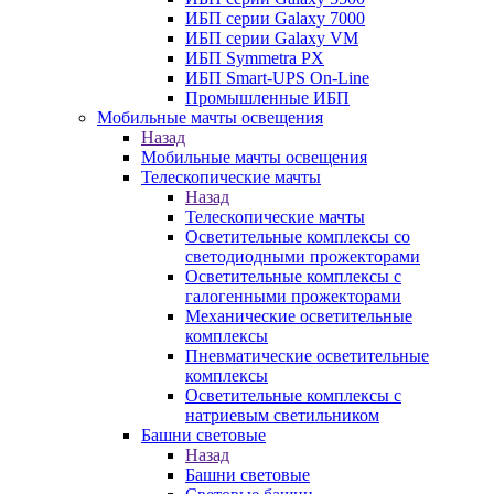
ИБП серии Galaxy 7000
ИБП серии Galaxy VM
ИБП Symmetra PX
ИБП Smart-UPS On-Line
Промышленные ИБП
Мобильные мачты освещения
Назад
Мобильные мачты освещения
Телескопические мачты
Назад
Телескопические мачты
Осветительные комплексы со
светодиодными прожекторами
Осветительные комплексы с
галогенными прожекторами
Механические осветительные
комплексы
Пневматические осветительные
комплексы
Осветительные комплексы с
натриевым светильником
Башни световые
Назад
Башни световые