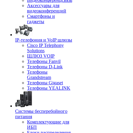
Видеоконференцсвязь
Аксессуары для
видеоконференций
Смартфоны и
гаджеты
IP-телефония и VoIP шлюзы
Cisco IP Telephony
Solutions
ШЛЮЗ VOIP
Телефоны Fanvil
Телефоны D-Link
Телефоны
Grandstream
Телефоны Gigaset
Телефоны YEALINK
Системы бесперебойного
питания
Комплектующие для
ИБП
Блоки распределения