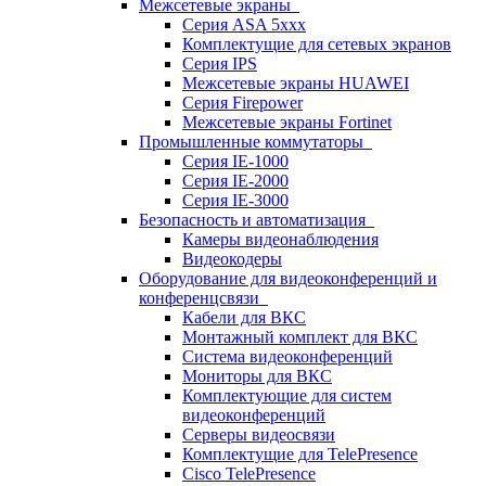
Межсетевые экраны
Серия ASA 5xxx
Комплектущие для сетевых экранов
Серия IPS
Межсетевые экраны HUAWEI
Серия Firepower
Межсетевые экраны Fortinet
Промышленные коммутаторы
Серия IE-1000
Серия IE-2000
Серия IE-3000
Безопасность и автоматизация
Камеры видеонаблюдения
Видеокодеры
Оборудование для видеоконференций и
конференцсвязи
Кабели для ВКС
Монтажный комплект для ВКС
Система видеоконференций
Мониторы для ВКС
Комплектующие для систем
видеоконференций
Серверы видеосвязи
Комплектущие для TelePresence
Cisco TelePresence