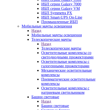
ИБП серии Galaxy 7000
ИБП серии Galaxy VM
ИБП Symmetra PX
ИБП Smart-UPS On-Line
Промышленные ИБП
Мобильные мачты освещения
Назад
Мобильные мачты освещения
Телескопические мачты
Назад
Телескопические мачты
Осветительные комплексы со
светодиодными прожекторами
Осветительные комплексы с
галогенными прожекторами
Механические осветительные
комплексы
Пневматические осветительные
комплексы
Осветительные комплексы с
натриевым светильником
Башни световые
Назад
Башни световые