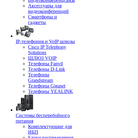
Видеоконференцсвязь
Аксессуары для
видеоконференций
Смартфоны и
гаджеты
IP-телефония и VoIP шлюзы
Cisco IP Telephony
Solutions
ШЛЮЗ VOIP
Телефоны Fanvil
Телефоны D-Link
Телефоны
Grandstream
Телефоны Gigaset
Телефоны YEALINK
Системы бесперебойного
питания
Комплектующие для
ИБП
Блоки распределения