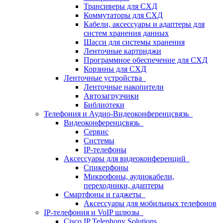
Трансиверы для СХД
Коммутаторы для СХД
Кабели, аксессуары и адаптеры для
систем хранения данных
Шасси для системы хранения
Ленточные картриджи
Программное обеспечение для СХД
Корзины для СХД
Ленточные устройства
Ленточные накопители
Автозагрузчики
Библиотеки
Телефония и Аудио-Видеоконференцсвязь
Видеоконференцсвязь
Сервис
Системы
IP-телефоны
Аксессуары для видеоконференций
Спикерфоны
Микрофоны, аудиокабели,
переходники, адаптеры
Смартфоны и гаджеты
Аксессуары для мобильных телефонов
IP-телефония и VoIP шлюзы
Cisco IP Telephony Solutions