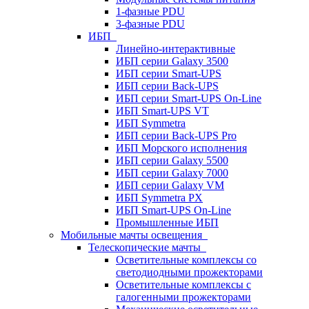
1-фазные PDU
3-фазные PDU
ИБП
Линейно-интерактивные
ИБП серии Galaxy 3500
ИБП серии Smart-UPS
ИБП серии Back-UPS
ИБП серии Smart-UPS On-Line
ИБП Smart-UPS VT
ИБП Symmetra
ИБП серии Back-UPS Pro
ИБП Морского исполнения
ИБП серии Galaxy 5500
ИБП серии Galaxy 7000
ИБП серии Galaxy VM
ИБП Symmetra PX
ИБП Smart-UPS On-Line
Промышленные ИБП
Мобильные мачты освещения
Телескопические мачты
Осветительные комплексы со
светодиодными прожекторами
Осветительные комплексы с
галогенными прожекторами