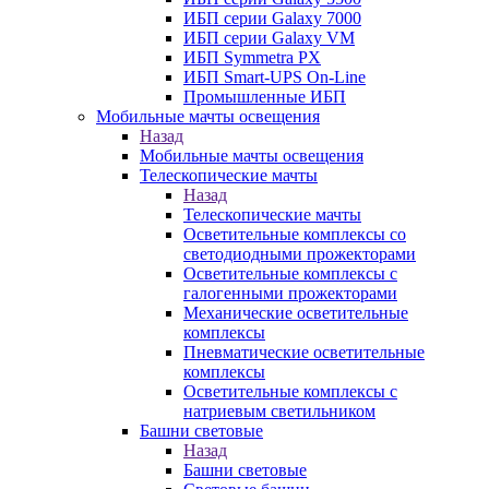
ИБП серии Galaxy 7000
ИБП серии Galaxy VM
ИБП Symmetra PX
ИБП Smart-UPS On-Line
Промышленные ИБП
Мобильные мачты освещения
Назад
Мобильные мачты освещения
Телескопические мачты
Назад
Телескопические мачты
Осветительные комплексы со
светодиодными прожекторами
Осветительные комплексы с
галогенными прожекторами
Механические осветительные
комплексы
Пневматические осветительные
комплексы
Осветительные комплексы с
натриевым светильником
Башни световые
Назад
Башни световые