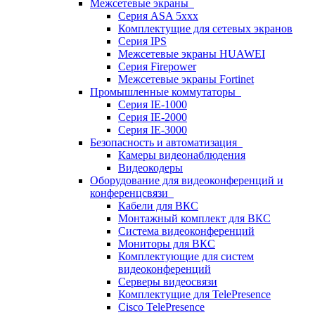
Межсетевые экраны
Серия ASA 5xxx
Комплектущие для сетевых экранов
Серия IPS
Межсетевые экраны HUAWEI
Серия Firepower
Межсетевые экраны Fortinet
Промышленные коммутаторы
Серия IE-1000
Серия IE-2000
Серия IE-3000
Безопасность и автоматизация
Камеры видеонаблюдения
Видеокодеры
Оборудование для видеоконференций и
конференцсвязи
Кабели для ВКС
Монтажный комплект для ВКС
Система видеоконференций
Мониторы для ВКС
Комплектующие для систем
видеоконференций
Серверы видеосвязи
Комплектущие для TelePresence
Cisco TelePresence