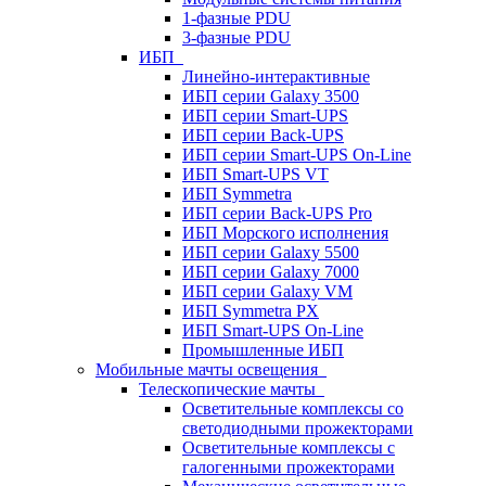
1-фазные PDU
3-фазные PDU
ИБП
Линейно-интерактивные
ИБП серии Galaxy 3500
ИБП серии Smart-UPS
ИБП серии Back-UPS
ИБП серии Smart-UPS On-Line
ИБП Smart-UPS VT
ИБП Symmetra
ИБП серии Back-UPS Pro
ИБП Морского исполнения
ИБП серии Galaxy 5500
ИБП серии Galaxy 7000
ИБП серии Galaxy VM
ИБП Symmetra PX
ИБП Smart-UPS On-Line
Промышленные ИБП
Мобильные мачты освещения
Телескопические мачты
Осветительные комплексы со
светодиодными прожекторами
Осветительные комплексы с
галогенными прожекторами