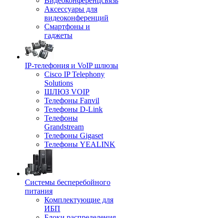
Видеоконференцсвязь
Аксессуары для
видеоконференций
Смартфоны и
гаджеты
IP-телефония и VoIP шлюзы
Cisco IP Telephony
Solutions
ШЛЮЗ VOIP
Телефоны Fanvil
Телефоны D-Link
Телефоны
Grandstream
Телефоны Gigaset
Телефоны YEALINK
Системы бесперебойного
питания
Комплектующие для
ИБП
Блоки распределения