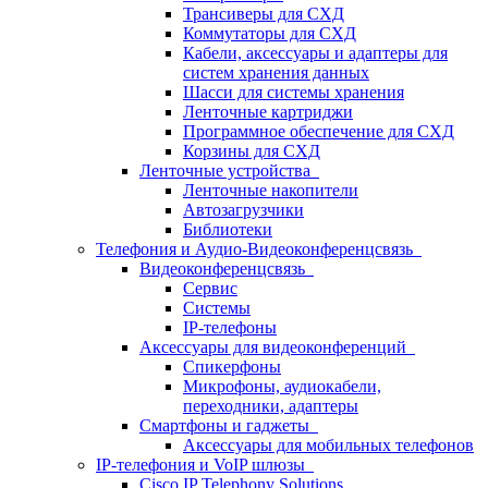
Трансиверы для СХД
Коммутаторы для СХД
Кабели, аксессуары и адаптеры для
систем хранения данных
Шасси для системы хранения
Ленточные картриджи
Программное обеспечение для СХД
Корзины для СХД
Ленточные устройства
Ленточные накопители
Автозагрузчики
Библиотеки
Телефония и Аудио-Видеоконференцсвязь
Видеоконференцсвязь
Сервис
Системы
IP-телефоны
Аксессуары для видеоконференций
Спикерфоны
Микрофоны, аудиокабели,
переходники, адаптеры
Смартфоны и гаджеты
Аксессуары для мобильных телефонов
IP-телефония и VoIP шлюзы
Cisco IP Telephony Solutions