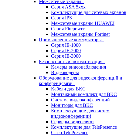
Межсетевые экраны
Серия ASA 5xxx
Комплектущие для сетевых экранов
Серия IPS
Межсетевые экраны HUAWEI
Серия Firepower
Межсетевые экраны Fortinet
Промышленные коммутаторы
Серия IE-1000
Серия IE-2000
Серия IE-3000
Безопасность и автоматизация
Камеры видеонаблюдения
Видеокодеры
Оборудование для видеоконференций и
конференцсвязи
Кабели для ВКС
Монтажный комплект для ВКС
Система видеоконференций
Мониторы для ВКС
Комплектующие для систем
видеоконференций
Серверы видеосвязи
Комплектущие для TelePresence
Cisco TelePresence