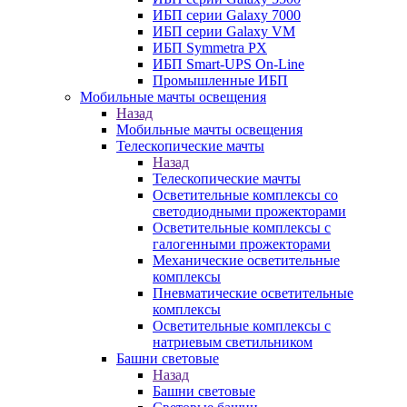
ИБП серии Galaxy 7000
ИБП серии Galaxy VM
ИБП Symmetra PX
ИБП Smart-UPS On-Line
Промышленные ИБП
Мобильные мачты освещения
Назад
Мобильные мачты освещения
Телескопические мачты
Назад
Телескопические мачты
Осветительные комплексы со
светодиодными прожекторами
Осветительные комплексы с
галогенными прожекторами
Механические осветительные
комплексы
Пневматические осветительные
комплексы
Осветительные комплексы с
натриевым светильником
Башни световые
Назад
Башни световые