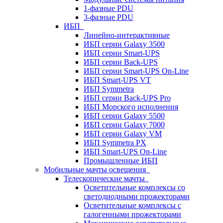
1-фазные PDU
3-фазные PDU
ИБП
Линейно-интерактивные
ИБП серии Galaxy 3500
ИБП серии Smart-UPS
ИБП серии Back-UPS
ИБП серии Smart-UPS On-Line
ИБП Smart-UPS VT
ИБП Symmetra
ИБП серии Back-UPS Pro
ИБП Морского исполнения
ИБП серии Galaxy 5500
ИБП серии Galaxy 7000
ИБП серии Galaxy VM
ИБП Symmetra PX
ИБП Smart-UPS On-Line
Промышленные ИБП
Мобильные мачты освещения
Телескопические мачты
Осветительные комплексы со
светодиодными прожекторами
Осветительные комплексы с
галогенными прожекторами