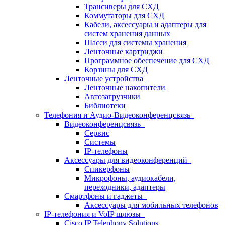
Трансиверы для СХД
Коммутаторы для СХД
Кабели, аксессуары и адаптеры для
систем хранения данных
Шасси для системы хранения
Ленточные картриджи
Программное обеспечение для СХД
Корзины для СХД
Ленточные устройства
Ленточные накопители
Автозагрузчики
Библиотеки
Телефония и Аудио-Видеоконференцсвязь
Видеоконференцсвязь
Сервис
Системы
IP-телефоны
Аксессуары для видеоконференций
Спикерфоны
Микрофоны, аудиокабели,
переходники, адаптеры
Смартфоны и гаджеты
Аксессуары для мобильных телефонов
IP-телефония и VoIP шлюзы
Cisco IP Telephony Solutions