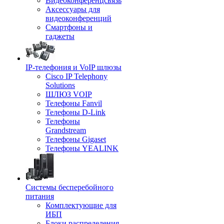
Видеоконференцсвязь
Аксессуары для
видеоконференций
Смартфоны и
гаджеты
IP-телефония и VoIP шлюзы
Cisco IP Telephony
Solutions
ШЛЮЗ VOIP
Телефоны Fanvil
Телефоны D-Link
Телефоны
Grandstream
Телефоны Gigaset
Телефоны YEALINK
Системы бесперебойного
питания
Комплектующие для
ИБП
Блоки распределения