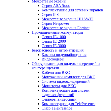
Межсетевые экраны
Серия ASA 5xxx
Комплектущие для сетевых экранов
Серия IPS
Межсетевые экраны HUAWEI
Серия Firepower
Межсетевые экраны Fortinet
Промышленные коммутаторы
Серия IE-1000
Серия IE-2000
Серия IE-3000
Безопасность и автоматизация
Камеры видеонаблюдения
Видеокодеры
Оборудование для видеоконференций и
конференцсвязи
Кабели для ВКС
Монтажный комплект для ВКС
Система видеоконференций
Мониторы для ВКС
Комплектующие для систем
видеоконференций
Серверы видеосвязи
Комплектущие для TelePresence
Cisco TelePresence