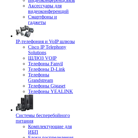
Видеоконференцсвязь
Аксессуары для
видеоконференций
Смартфоны и
гаджеты
IP-телефония и VoIP шлюзы
Cisco IP Telephony
Solutions
ШЛЮЗ VOIP
Телефоны Fanvil
Телефоны D-Link
Телефоны
Grandstream
Телефоны Gigaset
Телефоны YEALINK
Системы бесперебойного
питания
Комплектующие для
ИБП
Блоки распределения