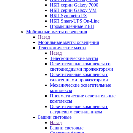
ИБП серии Galaxy 7000
ИБП серии Galaxy VM
ИБП Symmetra PX
ИБП Smart-UPS On-Line
Промышленные ИБП
Мобильные мачты освещения
Назад
Мобильные мачты освещения
Телескопические мачты
Назад
Телескопические мачты
Осветительные комплексы со
светодиодными прожекторами
Осветительные комплексы с
галогенными прожекторами
Механические осветительные
комплексы
Пневматические осветительные
комплексы
Осветительные комплексы с
натриевым светильником
Башни световые
Назад
Башни световые