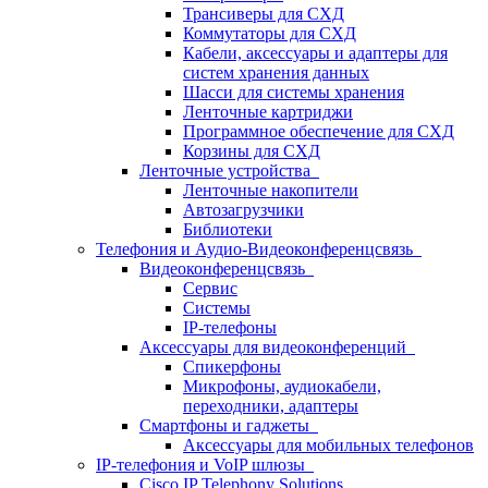
Трансиверы для СХД
Коммутаторы для СХД
Кабели, аксессуары и адаптеры для
систем хранения данных
Шасси для системы хранения
Ленточные картриджи
Программное обеспечение для СХД
Корзины для СХД
Ленточные устройства
Ленточные накопители
Автозагрузчики
Библиотеки
Телефония и Аудио-Видеоконференцсвязь
Видеоконференцсвязь
Сервис
Системы
IP-телефоны
Аксессуары для видеоконференций
Спикерфоны
Микрофоны, аудиокабели,
переходники, адаптеры
Смартфоны и гаджеты
Аксессуары для мобильных телефонов
IP-телефония и VoIP шлюзы
Cisco IP Telephony Solutions