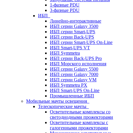
1-фазные PDU
3-фазные PDU
ИБП
Линейно-интерактивные
ИБП серии Galaxy 3500
ИБП серии Smart-UPS
ИБП серии Back-UPS
ИБП серии Smart-UPS On-Line
ИБП Smart-UPS VT
ИБП Symmetra
ИБП серии Back-UPS Pro
ИБП Морского исполнения
ИБП серии Galaxy 5500
ИБП серии Galaxy 7000
ИБП серии Galaxy VM
ИБП Symmetra PX
ИБП Smart-UPS On-Line
Промышленные ИБП
Мобильные мачты освещения
Телескопические мачты
Осветительные комплексы со
светодиодными прожекторами
Осветительные комплексы с
галогенными прожекторами