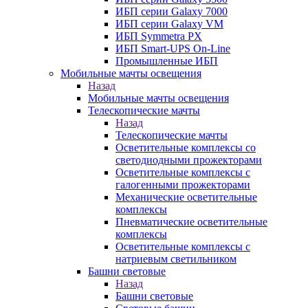
ИБП серии Galaxy 7000
ИБП серии Galaxy VM
ИБП Symmetra PX
ИБП Smart-UPS On-Line
Промышленные ИБП
Мобильные мачты освещения
Назад
Мобильные мачты освещения
Телескопические мачты
Назад
Телескопические мачты
Осветительные комплексы со
светодиодными прожекторами
Осветительные комплексы с
галогенными прожекторами
Механические осветительные
комплексы
Пневматические осветительные
комплексы
Осветительные комплексы с
натриевым светильником
Башни световые
Назад
Башни световые