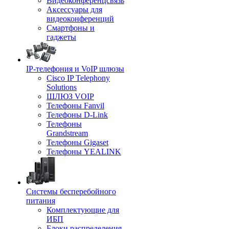
Видеоконференцсвязь
Аксессуары для
видеоконференций
Смартфоны и
гаджеты
IP-телефония и VoIP шлюзы
Cisco IP Telephony
Solutions
ШЛЮЗ VOIP
Телефоны Fanvil
Телефоны D-Link
Телефоны
Grandstream
Телефоны Gigaset
Телефоны YEALINK
Системы бесперебойного
питания
Комплектующие для
ИБП
Блоки распределения