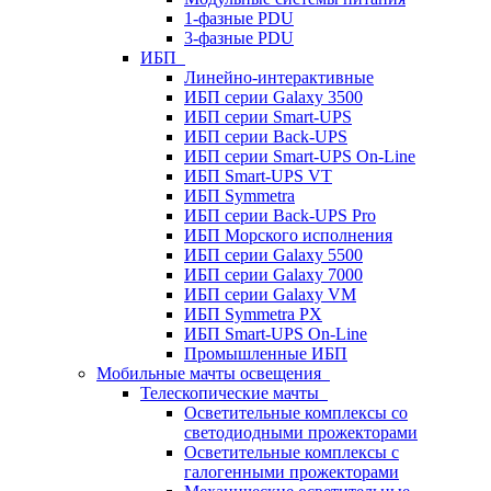
1-фазные PDU
3-фазные PDU
ИБП
Линейно-интерактивные
ИБП серии Galaxy 3500
ИБП серии Smart-UPS
ИБП серии Back-UPS
ИБП серии Smart-UPS On-Line
ИБП Smart-UPS VT
ИБП Symmetra
ИБП серии Back-UPS Pro
ИБП Морского исполнения
ИБП серии Galaxy 5500
ИБП серии Galaxy 7000
ИБП серии Galaxy VM
ИБП Symmetra PX
ИБП Smart-UPS On-Line
Промышленные ИБП
Мобильные мачты освещения
Телескопические мачты
Осветительные комплексы со
светодиодными прожекторами
Осветительные комплексы с
галогенными прожекторами