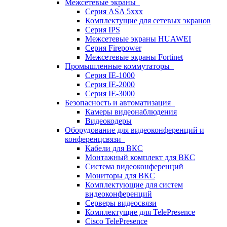
Межсетевые экраны
Серия ASA 5xxx
Комплектущие для сетевых экранов
Серия IPS
Межсетевые экраны HUAWEI
Серия Firepower
Межсетевые экраны Fortinet
Промышленные коммутаторы
Серия IE-1000
Серия IE-2000
Серия IE-3000
Безопасность и автоматизация
Камеры видеонаблюдения
Видеокодеры
Оборудование для видеоконференций и
конференцсвязи
Кабели для ВКС
Монтажный комплект для ВКС
Система видеоконференций
Мониторы для ВКС
Комплектующие для систем
видеоконференций
Серверы видеосвязи
Комплектущие для TelePresence
Cisco TelePresence