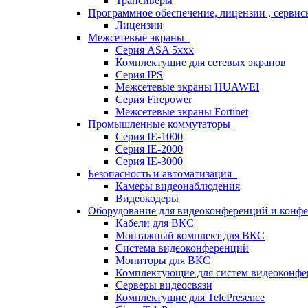
Трансиверы
Программное обеспечение, лицензии , серви
Лицензии
Межсетевые экраны
Серия ASA 5xxx
Комплектущие для сетевых экранов
Серия IPS
Межсетевые экраны HUAWEI
Серия Firepower
Межсетевые экраны Fortinet
Промышленные коммутаторы
Серия IE-1000
Серия IE-2000
Серия IE-3000
Безопасность и автоматизация
Камеры видеонаблюдения
Видеокодеры
Оборудование для видеоконференций и конф
Кабели для ВКС
Монтажный комплект для ВКС
Система видеоконференций
Мониторы для ВКС
Комплектующие для систем видеоконф
Серверы видеосвязи
Комплектущие для TelePresence