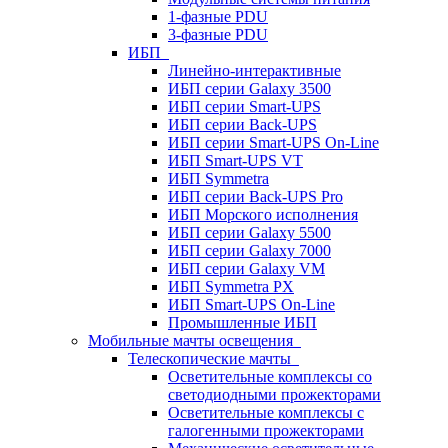
1-фазные PDU
3-фазные PDU
ИБП
Линейно-интерактивные
ИБП серии Galaxy 3500
ИБП серии Smart-UPS
ИБП серии Back-UPS
ИБП серии Smart-UPS On-Line
ИБП Smart-UPS VT
ИБП Symmetra
ИБП серии Back-UPS Pro
ИБП Морского исполнения
ИБП серии Galaxy 5500
ИБП серии Galaxy 7000
ИБП серии Galaxy VM
ИБП Symmetra PX
ИБП Smart-UPS On-Line
Промышленные ИБП
Мобильные мачты освещения
Телескопические мачты
Осветительные комплексы со
светодиодными прожекторами
Осветительные комплексы с
галогенными прожекторами