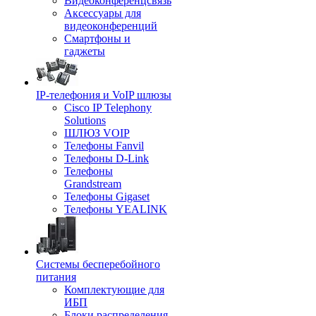
Видеоконференцсвязь
Аксессуары для
видеоконференций
Смартфоны и
гаджеты
IP-телефония и VoIP шлюзы
Cisco IP Telephony
Solutions
ШЛЮЗ VOIP
Телефоны Fanvil
Телефоны D-Link
Телефоны
Grandstream
Телефоны Gigaset
Телефоны YEALINK
Системы бесперебойного
питания
Комплектующие для
ИБП
Блоки распределения