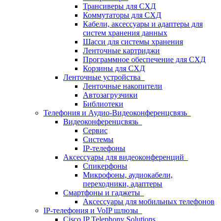
Трансиверы для СХД
Коммутаторы для СХД
Кабели, аксессуары и адаптеры для
систем хранения данных
Шасси для системы хранения
Ленточные картриджи
Программное обеспечение для СХД
Корзины для СХД
Ленточные устройства
Ленточные накопители
Автозагрузчики
Библиотеки
Телефония и Аудио-Видеоконференцсвязь
Видеоконференцсвязь
Сервис
Системы
IP-телефоны
Аксессуары для видеоконференций
Спикерфоны
Микрофоны, аудиокабели,
переходники, адаптеры
Смартфоны и гаджеты
Аксессуары для мобильных телефонов
IP-телефония и VoIP шлюзы
Cisco IP Telephony Solutions