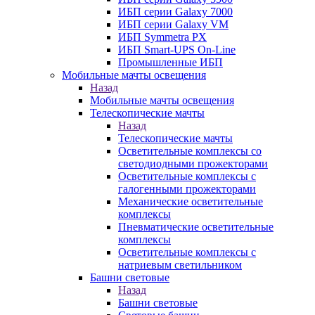
ИБП серии Galaxy 7000
ИБП серии Galaxy VM
ИБП Symmetra PX
ИБП Smart-UPS On-Line
Промышленные ИБП
Мобильные мачты освещения
Назад
Мобильные мачты освещения
Телескопические мачты
Назад
Телескопические мачты
Осветительные комплексы со
светодиодными прожекторами
Осветительные комплексы с
галогенными прожекторами
Механические осветительные
комплексы
Пневматические осветительные
комплексы
Осветительные комплексы с
натриевым светильником
Башни световые
Назад
Башни световые