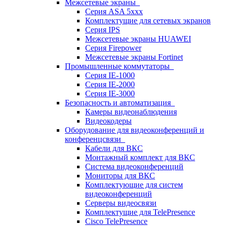
Межсетевые экраны
Серия ASA 5xxx
Комплектущие для сетевых экранов
Серия IPS
Межсетевые экраны HUAWEI
Серия Firepower
Межсетевые экраны Fortinet
Промышленные коммутаторы
Серия IE-1000
Серия IE-2000
Серия IE-3000
Безопасность и автоматизация
Камеры видеонаблюдения
Видеокодеры
Оборудование для видеоконференций и
конференцсвязи
Кабели для ВКС
Монтажный комплект для ВКС
Система видеоконференций
Мониторы для ВКС
Комплектующие для систем
видеоконференций
Серверы видеосвязи
Комплектущие для TelePresence
Cisco TelePresence