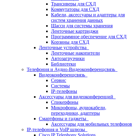
Трансиверы для СХД
Коммутаторы для СХД
Кабели, аксессуары и адаптеры для
систем хранения данных
Шасси для системы хранения
Ленточные картриджи
Программное обеспечение для СХД
Корзины для СХД
Ленточные устройства
Ленточные накопители
Автозагрузчики
Библиотеки
Телефония и Аудио-Видеоконференцсвязь
Видеоконференцсвязь
Сервис
Системы
IP-телефоны
Аксессуары для видеоконференций
Спикерфоны
Микрофоны, аудиокабели,
переходники, адаптеры
Смартфоны и гаджеты
Аксессуары для мобильных телефонов
IP-телефония и VoIP шлюзы
Cisco IP Telephony Solutions