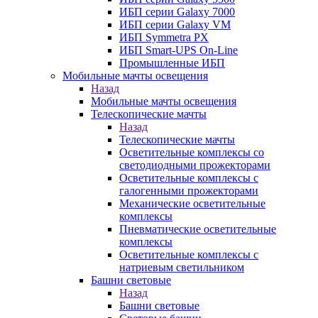
ИБП серии Galaxy 7000
ИБП серии Galaxy VM
ИБП Symmetra PX
ИБП Smart-UPS On-Line
Промышленные ИБП
Мобильные мачты освещения
Назад
Мобильные мачты освещения
Телескопические мачты
Назад
Телескопические мачты
Осветительные комплексы со
светодиодными прожекторами
Осветительные комплексы с
галогенными прожекторами
Механические осветительные
комплексы
Пневматические осветительные
комплексы
Осветительные комплексы с
натриевым светильником
Башни световые
Назад
Башни световые