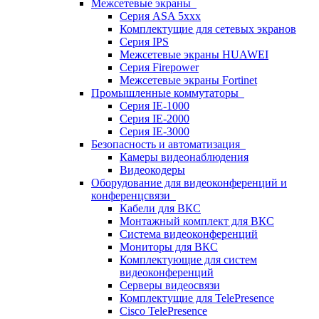
Межсетевые экраны
Серия ASA 5xxx
Комплектущие для сетевых экранов
Серия IPS
Межсетевые экраны HUAWEI
Серия Firepower
Межсетевые экраны Fortinet
Промышленные коммутаторы
Серия IE-1000
Серия IE-2000
Серия IE-3000
Безопасность и автоматизация
Камеры видеонаблюдения
Видеокодеры
Оборудование для видеоконференций и
конференцсвязи
Кабели для ВКС
Монтажный комплект для ВКС
Система видеоконференций
Мониторы для ВКС
Комплектующие для систем
видеоконференций
Серверы видеосвязи
Комплектущие для TelePresence
Cisco TelePresence