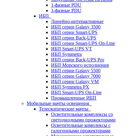
1-фазные PDU
3-фазные PDU
ИБП
Линейно-интерактивные
ИБП серии Galaxy 3500
ИБП серии Smart-UPS
ИБП серии Back-UPS
ИБП серии Smart-UPS On-Line
ИБП Smart-UPS VT
ИБП Symmetra
ИБП серии Back-UPS Pro
ИБП Морского исполнения
ИБП серии Galaxy 5500
ИБП серии Galaxy 7000
ИБП серии Galaxy VM
ИБП Symmetra PX
ИБП Smart-UPS On-Line
Промышленные ИБП
Мобильные мачты освещения
Телескопические мачты
Осветительные комплексы со
светодиодными прожекторами
Осветительные комплексы с
галогенными прожекторами