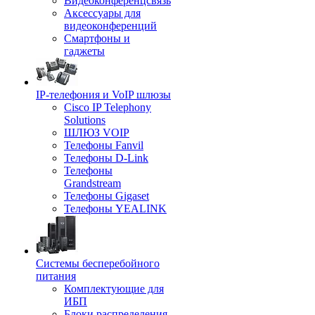
Видеоконференцсвязь
Аксессуары для
видеоконференций
Смартфоны и
гаджеты
IP-телефония и VoIP шлюзы
Cisco IP Telephony
Solutions
ШЛЮЗ VOIP
Телефоны Fanvil
Телефоны D-Link
Телефоны
Grandstream
Телефоны Gigaset
Телефоны YEALINK
Системы бесперебойного
питания
Комплектующие для
ИБП
Блоки распределения