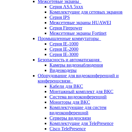
Межсетевые экраны
Серия ASA 5xxx
Комплектущие для сетевых экранов
Серия IPS
Межсетевые экраны HUAWEI
Серия Firepower
Межсетевые экраны Fortinet
Промышленные коммутаторы
Серия IE-1000
Серия IE-2000
Серия IE-3000
Безопасность и автоматизация
Камеры видеонаблюдения
Видеокодеры
Оборудование для видеоконференций и
конференцсвязи
Кабели для ВКС
Монтажный комплект для ВКС
Система видеоконференций
Мониторы для ВКС
Комплектующие для систем
видеоконференций
Серверы видеосвязи
Комплектущие для TelePresence
Cisco TelePresence