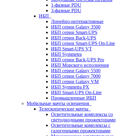
1-фазные PDU
3-фазные PDU
ИБП
Линейно-интерактивные
ИБП серии Galaxy 3500
ИБП серии Smart-UPS
ИБП серии Back-UPS
ИБП серии Smart-UPS On-Line
ИБП Smart-UPS VT
ИБП Symmetra
ИБП серии Back-UPS Pro
ИБП Морского исполнения
ИБП серии Galaxy 5500
ИБП серии Galaxy 7000
ИБП серии Galaxy VM
ИБП Symmetra PX
ИБП Smart-UPS On-Line
Промышленные ИБП
Мобильные мачты освещения
Телескопические мачты
Осветительные комплексы со
светодиодными прожекторами
Осветительные комплексы с
галогенными прожекторами