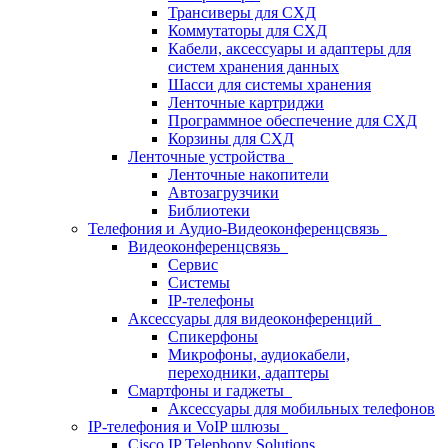
Трансиверы для СХД
Коммутаторы для СХД
Кабели, аксессуары и адаптеры для
систем хранения данных
Шасси для системы хранения
Ленточные картриджи
Программное обеспечение для СХД
Корзины для СХД
Ленточные устройства
Ленточные накопители
Автозагрузчики
Библиотеки
Телефония и Аудио-Видеоконференцсвязь
Видеоконференцсвязь
Сервис
Системы
IP-телефоны
Аксессуары для видеоконференций
Спикерфоны
Микрофоны, аудиокабели,
переходники, адаптеры
Смартфоны и гаджеты
Аксессуары для мобильных телефонов
IP-телефония и VoIP шлюзы
Cisco IP Telephony Solutions