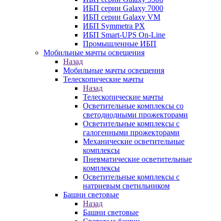
ИБП серии Galaxy 7000
ИБП серии Galaxy VM
ИБП Symmetra PX
ИБП Smart-UPS On-Line
Промышленные ИБП
Мобильные мачты освещения
Назад
Мобильные мачты освещения
Телескопические мачты
Назад
Телескопические мачты
Осветительные комплексы со
светодиодными прожекторами
Осветительные комплексы с
галогенными прожекторами
Механические осветительные
комплексы
Пневматические осветительные
комплексы
Осветительные комплексы с
натриевым светильником
Башни световые
Назад
Башни световые