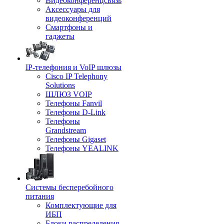
Видеоконференцсвязь
Аксессуары для
видеоконференций
Смартфоны и
гаджеты
IP-телефония и VoIP шлюзы
Cisco IP Telephony
Solutions
ШЛЮЗ VOIP
Телефоны Fanvil
Телефоны D-Link
Телефоны
Grandstream
Телефоны Gigaset
Телефоны YEALINK
Системы бесперебойного
питания
Комплектующие для
ИБП
Блоки распределения