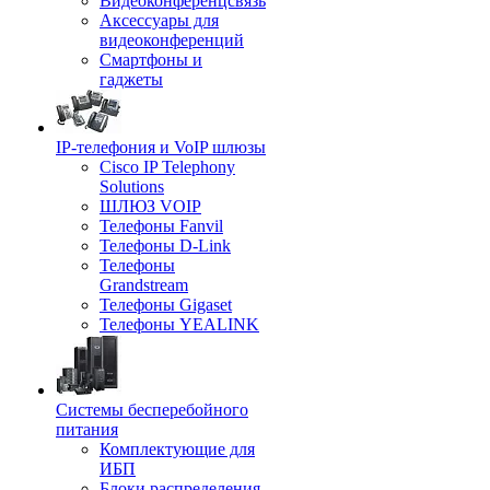
Видеоконференцсвязь
Аксессуары для
видеоконференций
Смартфоны и
гаджеты
IP-телефония и VoIP шлюзы
Cisco IP Telephony
Solutions
ШЛЮЗ VOIP
Телефоны Fanvil
Телефоны D-Link
Телефоны
Grandstream
Телефоны Gigaset
Телефоны YEALINK
Системы бесперебойного
питания
Комплектующие для
ИБП
Блоки распределения