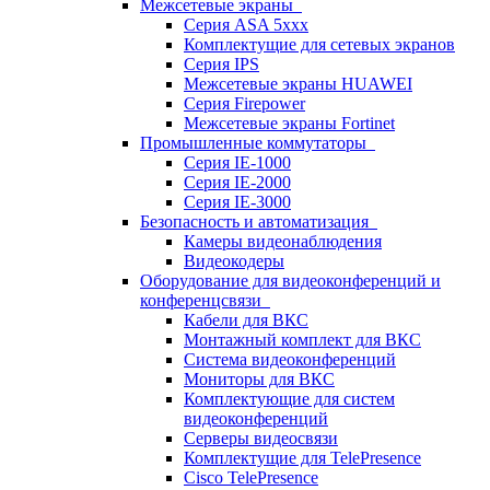
Межсетевые экраны
Серия ASA 5xxx
Комплектущие для сетевых экранов
Серия IPS
Межсетевые экраны HUAWEI
Серия Firepower
Межсетевые экраны Fortinet
Промышленные коммутаторы
Серия IE-1000
Серия IE-2000
Серия IE-3000
Безопасность и автоматизация
Камеры видеонаблюдения
Видеокодеры
Оборудование для видеоконференций и
конференцсвязи
Кабели для ВКС
Монтажный комплект для ВКС
Система видеоконференций
Мониторы для ВКС
Комплектующие для систем
видеоконференций
Серверы видеосвязи
Комплектущие для TelePresence
Cisco TelePresence