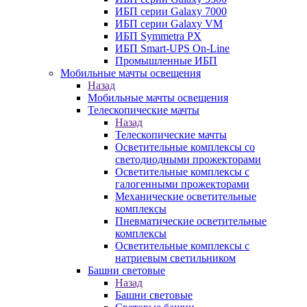
ИБП серии Galaxy 7000
ИБП серии Galaxy VM
ИБП Symmetra PX
ИБП Smart-UPS On-Line
Промышленные ИБП
Мобильные мачты освещения
Назад
Мобильные мачты освещения
Телескопические мачты
Назад
Телескопические мачты
Осветительные комплексы со
светодиодными прожекторами
Осветительные комплексы с
галогенными прожекторами
Механические осветительные
комплексы
Пневматические осветительные
комплексы
Осветительные комплексы с
натриевым светильником
Башни световые
Назад
Башни световые