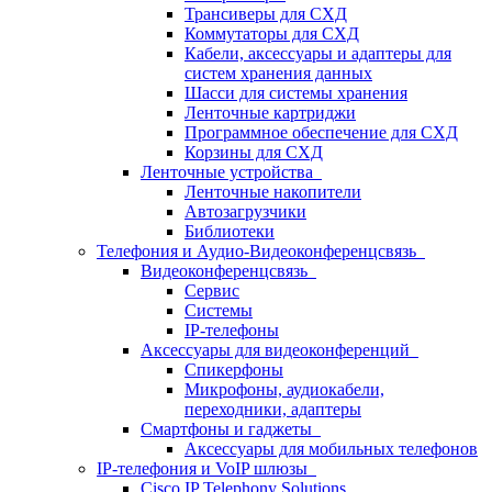
Трансиверы для СХД
Коммутаторы для СХД
Кабели, аксессуары и адаптеры для
систем хранения данных
Шасси для системы хранения
Ленточные картриджи
Программное обеспечение для СХД
Корзины для СХД
Ленточные устройства
Ленточные накопители
Автозагрузчики
Библиотеки
Телефония и Аудио-Видеоконференцсвязь
Видеоконференцсвязь
Сервис
Системы
IP-телефоны
Аксессуары для видеоконференций
Спикерфоны
Микрофоны, аудиокабели,
переходники, адаптеры
Смартфоны и гаджеты
Аксессуары для мобильных телефонов
IP-телефония и VoIP шлюзы
Cisco IP Telephony Solutions