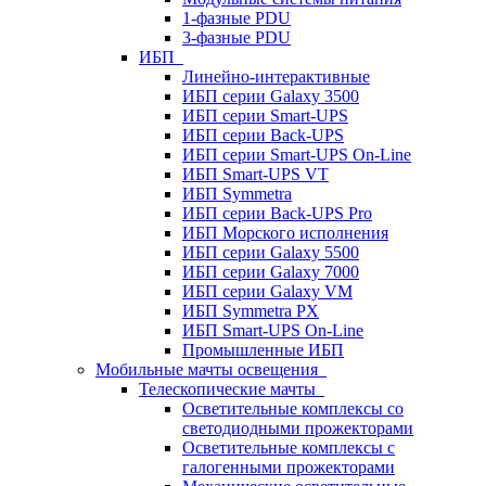
1-фазные PDU
3-фазные PDU
ИБП
Линейно-интерактивные
ИБП серии Galaxy 3500
ИБП серии Smart-UPS
ИБП серии Back-UPS
ИБП серии Smart-UPS On-Line
ИБП Smart-UPS VT
ИБП Symmetra
ИБП серии Back-UPS Pro
ИБП Морского исполнения
ИБП серии Galaxy 5500
ИБП серии Galaxy 7000
ИБП серии Galaxy VM
ИБП Symmetra PX
ИБП Smart-UPS On-Line
Промышленные ИБП
Мобильные мачты освещения
Телескопические мачты
Осветительные комплексы со
светодиодными прожекторами
Осветительные комплексы с
галогенными прожекторами