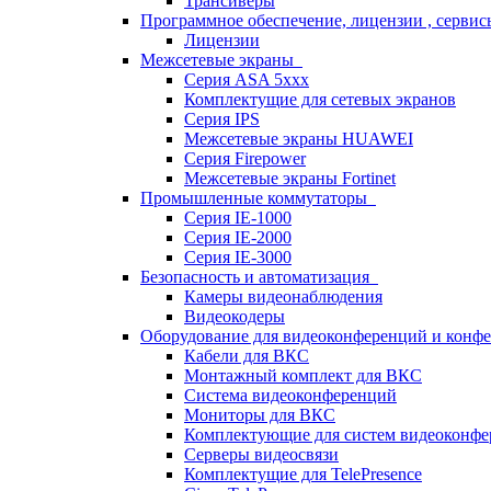
Трансиверы
Программное обеспечение, лицензии , серви
Лицензии
Межсетевые экраны
Серия ASA 5xxx
Комплектущие для сетевых экранов
Серия IPS
Межсетевые экраны HUAWEI
Серия Firepower
Межсетевые экраны Fortinet
Промышленные коммутаторы
Серия IE-1000
Серия IE-2000
Серия IE-3000
Безопасность и автоматизация
Камеры видеонаблюдения
Видеокодеры
Оборудование для видеоконференций и конф
Кабели для ВКС
Монтажный комплект для ВКС
Система видеоконференций
Мониторы для ВКС
Комплектующие для систем видеоконф
Серверы видеосвязи
Комплектущие для TelePresence