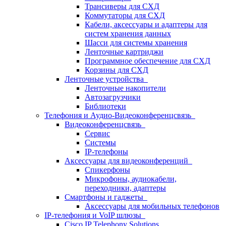
Трансиверы для СХД
Коммутаторы для СХД
Кабели, аксессуары и адаптеры для
систем хранения данных
Шасси для системы хранения
Ленточные картриджи
Программное обеспечение для СХД
Корзины для СХД
Ленточные устройства
Ленточные накопители
Автозагрузчики
Библиотеки
Телефония и Аудио-Видеоконференцсвязь
Видеоконференцсвязь
Сервис
Системы
IP-телефоны
Аксессуары для видеоконференций
Спикерфоны
Микрофоны, аудиокабели,
переходники, адаптеры
Смартфоны и гаджеты
Аксессуары для мобильных телефонов
IP-телефония и VoIP шлюзы
Cisco IP Telephony Solutions