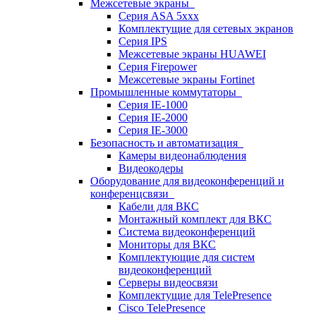
Межсетевые экраны
Серия ASA 5xxx
Комплектущие для сетевых экранов
Серия IPS
Межсетевые экраны HUAWEI
Серия Firepower
Межсетевые экраны Fortinet
Промышленные коммутаторы
Серия IE-1000
Серия IE-2000
Серия IE-3000
Безопасность и автоматизация
Камеры видеонаблюдения
Видеокодеры
Оборудование для видеоконференций и
конференцсвязи
Кабели для ВКС
Монтажный комплект для ВКС
Система видеоконференций
Мониторы для ВКС
Комплектующие для систем
видеоконференций
Серверы видеосвязи
Комплектущие для TelePresence
Cisco TelePresence