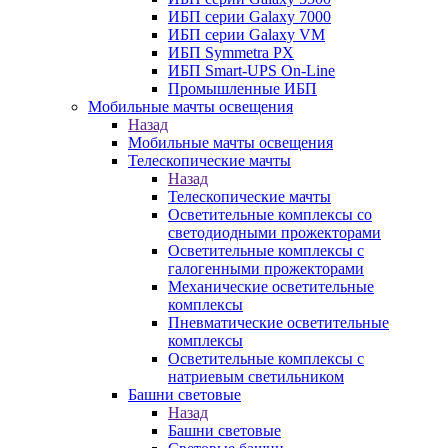
ИБП серии Galaxy 7000
ИБП серии Galaxy VM
ИБП Symmetra PX
ИБП Smart-UPS On-Line
Промышленные ИБП
Мобильные мачты освещения
Назад
Мобильные мачты освещения
Телескопические мачты
Назад
Телескопические мачты
Осветительные комплексы со
светодиодными прожекторами
Осветительные комплексы с
галогенными прожекторами
Механические осветительные
комплексы
Пневматические осветительные
комплексы
Осветительные комплексы с
натриевым светильником
Башни световые
Назад
Башни световые