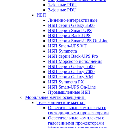
1-фазные PDU
3-фазные PDU
ИБП
Линейно-интерактивные
ИБП серии Galaxy 3500
ИБП серии Smart-UPS
ИБП серии Back-UPS
ИБП серии Smart-UPS On-Line
ИБП Smart-UPS VT
ИБП Symmetra
ИБП серии Back-UPS Pro
ИБП Морского исполнения
ИБП серии Galaxy 5500
ИБП серии Galaxy 7000
ИБП серии Galaxy VM
ИБП Symmetra PX
ИБП Smart-UPS On-Line
Промышленные ИБП
Мобильные мачты освещения
Телескопические мачты
Осветительные комплексы со
светодиодными прожекторами
Осветительные комплексы с
галогенными прожекторами