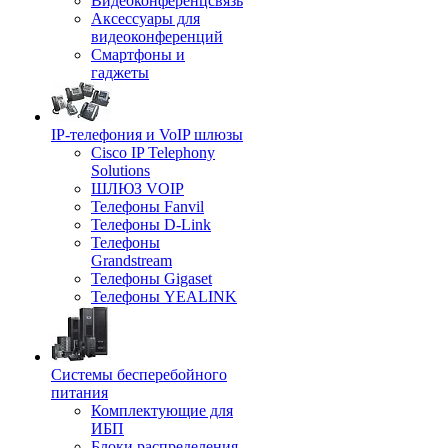
Видеоконференцсвязь
Аксессуары для
видеоконференций
Смартфоны и
гаджеты
IP-телефония и VoIP шлюзы
Cisco IP Telephony
Solutions
ШЛЮЗ VOIP
Телефоны Fanvil
Телефоны D-Link
Телефоны
Grandstream
Телефоны Gigaset
Телефоны YEALINK
Системы бесперебойного
питания
Комплектующие для
ИБП
Блоки распределения