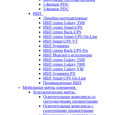
1-фазные PDU
3-фазные PDU
ИБП
Линейно-интерактивные
ИБП серии Galaxy 3500
ИБП серии Smart-UPS
ИБП серии Back-UPS
ИБП серии Smart-UPS On-Line
ИБП Smart-UPS VT
ИБП Symmetra
ИБП серии Back-UPS Pro
ИБП Морского исполнения
ИБП серии Galaxy 5500
ИБП серии Galaxy 7000
ИБП серии Galaxy VM
ИБП Symmetra PX
ИБП Smart-UPS On-Line
Промышленные ИБП
Мобильные мачты освещения
Телескопические мачты
Осветительные комплексы со
светодиодными прожекторами
Осветительные комплексы с
галогенными прожекторами