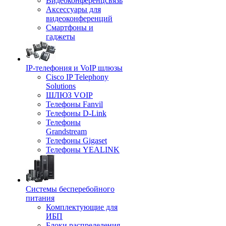
Видеоконференцсвязь
Аксессуары для
видеоконференций
Смартфоны и
гаджеты
IP-телефония и VoIP шлюзы
Cisco IP Telephony
Solutions
ШЛЮЗ VOIP
Телефоны Fanvil
Телефоны D-Link
Телефоны
Grandstream
Телефоны Gigaset
Телефоны YEALINK
Системы бесперебойного
питания
Комплектующие для
ИБП
Блоки распределения