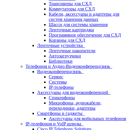
Трансиверы для СХД
Коммутаторы для СХД
Кабели, аксессуары и адаптеры для
систем хранения данных
Шасси для системы хранения
Ленточные картриджи
Программное обеспечение для СХД
Корзины для СХД
Ленточные устройства
Ленточные накопители
Автозагрузчики
Библиотеки
Телефония и Аудио-Видеоконференцсвязь
Видеоконференцсвязь
Сервис
Системы
IP-телефоны
Аксессуары для видеоконференций
Спикерфоны
Микрофоны, аудиокабели,
переходники, адаптеры
Смартфоны и гаджеты
Аксессуары для мобильных телефонов
IP-телефония и VoIP шлюзы
Cisco IP Telephony Solutions