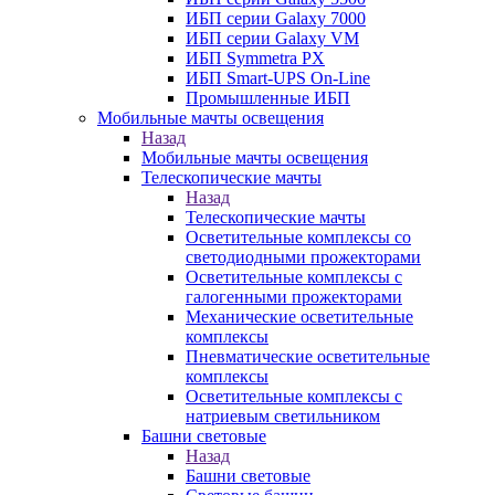
ИБП серии Galaxy 7000
ИБП серии Galaxy VM
ИБП Symmetra PX
ИБП Smart-UPS On-Line
Промышленные ИБП
Мобильные мачты освещения
Назад
Мобильные мачты освещения
Телескопические мачты
Назад
Телескопические мачты
Осветительные комплексы со
светодиодными прожекторами
Осветительные комплексы с
галогенными прожекторами
Механические осветительные
комплексы
Пневматические осветительные
комплексы
Осветительные комплексы с
натриевым светильником
Башни световые
Назад
Башни световые