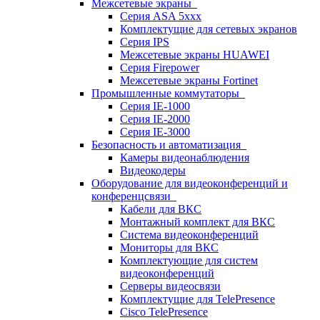
Межсетевые экраны
Серия ASA 5xxx
Комплектущие для сетевых экранов
Серия IPS
Межсетевые экраны HUAWEI
Серия Firepower
Межсетевые экраны Fortinet
Промышленные коммутаторы
Серия IE-1000
Серия IE-2000
Серия IE-3000
Безопасность и автоматизация
Камеры видеонаблюдения
Видеокодеры
Оборудование для видеоконференций и
конференцсвязи
Кабели для ВКС
Монтажный комплект для ВКС
Система видеоконференций
Мониторы для ВКС
Комплектующие для систем
видеоконференций
Серверы видеосвязи
Комплектущие для TelePresence
Cisco TelePresence