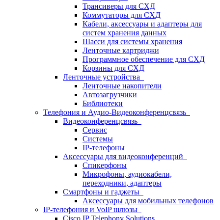
Трансиверы для СХД
Коммутаторы для СХД
Кабели, аксессуары и адаптеры для
систем хранения данных
Шасси для системы хранения
Ленточные картриджи
Программное обеспечение для СХД
Корзины для СХД
Ленточные устройства
Ленточные накопители
Автозагрузчики
Библиотеки
Телефония и Аудио-Видеоконференцсвязь
Видеоконференцсвязь
Сервис
Системы
IP-телефоны
Аксессуары для видеоконференций
Спикерфоны
Микрофоны, аудиокабели,
переходники, адаптеры
Смартфоны и гаджеты
Аксессуары для мобильных телефонов
IP-телефония и VoIP шлюзы
Cisco IP Telephony Solutions