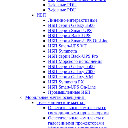
1-фазные PDU
3-фазные PDU
ИБП
Линейно-интерактивные
ИБП серии Galaxy 3500
ИБП серии Smart-UPS
ИБП серии Back-UPS
ИБП серии Smart-UPS On-Line
ИБП Smart-UPS VT
ИБП Symmetra
ИБП серии Back-UPS Pro
ИБП Морского исполнения
ИБП серии Galaxy 5500
ИБП серии Galaxy 7000
ИБП серии Galaxy VM
ИБП Symmetra PX
ИБП Smart-UPS On-Line
Промышленные ИБП
Мобильные мачты освещения
Телескопические мачты
Осветительные комплексы со
светодиодными прожекторами
Осветительные комплексы с
галогенными прожекторами