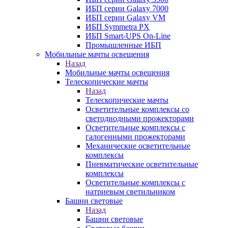
ИБП серии Galaxy 7000
ИБП серии Galaxy VM
ИБП Symmetra PX
ИБП Smart-UPS On-Line
Промышленные ИБП
Мобильные мачты освещения
Назад
Мобильные мачты освещения
Телескопические мачты
Назад
Телескопические мачты
Осветительные комплексы со
светодиодными прожекторами
Осветительные комплексы с
галогенными прожекторами
Механические осветительные
комплексы
Пневматические осветительные
комплексы
Осветительные комплексы с
натриевым светильником
Башни световые
Назад
Башни световые