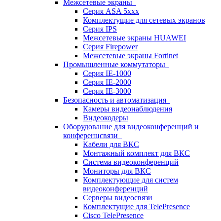
Межсетевые экраны
Серия ASA 5xxx
Комплектущие для сетевых экранов
Серия IPS
Межсетевые экраны HUAWEI
Серия Firepower
Межсетевые экраны Fortinet
Промышленные коммутаторы
Серия IE-1000
Серия IE-2000
Серия IE-3000
Безопасность и автоматизация
Камеры видеонаблюдения
Видеокодеры
Оборудование для видеоконференций и
конференцсвязи
Кабели для ВКС
Монтажный комплект для ВКС
Система видеоконференций
Мониторы для ВКС
Комплектующие для систем
видеоконференций
Серверы видеосвязи
Комплектущие для TelePresence
Cisco TelePresence