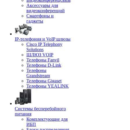
Видеоконференцсвязь
Аксессуары для
видеоконференций
Смартфоны и
гаджеты
IP-телефония и VoIP шлюзы
Cisco IP Telephony
Solutions
ШЛЮЗ VOIP
Телефоны Fanvil
Телефоны D-Link
Телефоны
Grandstream
Телефоны Gigaset
Телефоны YEALINK
Системы бесперебойного
питания
Комплектующие для
ИБП
Блоки распределения