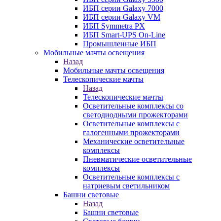
ИБП серии Galaxy 7000
ИБП серии Galaxy VM
ИБП Symmetra PX
ИБП Smart-UPS On-Line
Промышленные ИБП
Мобильные мачты освещения
Назад
Мобильные мачты освещения
Телескопические мачты
Назад
Телескопические мачты
Осветительные комплексы со
светодиодными прожекторами
Осветительные комплексы с
галогенными прожекторами
Механические осветительные
комплексы
Пневматические осветительные
комплексы
Осветительные комплексы с
натриевым светильником
Башни световые
Назад
Башни световые