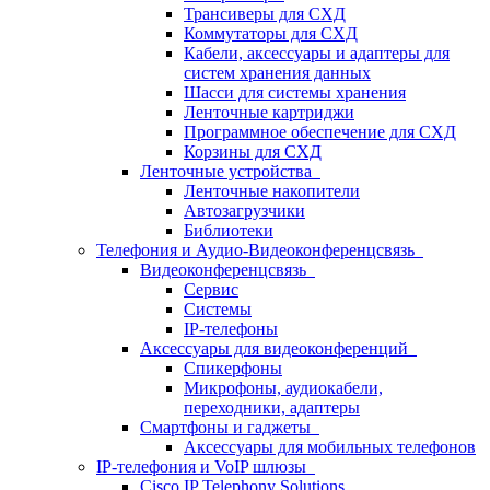
Трансиверы для СХД
Коммутаторы для СХД
Кабели, аксессуары и адаптеры для
систем хранения данных
Шасси для системы хранения
Ленточные картриджи
Программное обеспечение для СХД
Корзины для СХД
Ленточные устройства
Ленточные накопители
Автозагрузчики
Библиотеки
Телефония и Аудио-Видеоконференцсвязь
Видеоконференцсвязь
Сервис
Системы
IP-телефоны
Аксессуары для видеоконференций
Спикерфоны
Микрофоны, аудиокабели,
переходники, адаптеры
Смартфоны и гаджеты
Аксессуары для мобильных телефонов
IP-телефония и VoIP шлюзы
Cisco IP Telephony Solutions