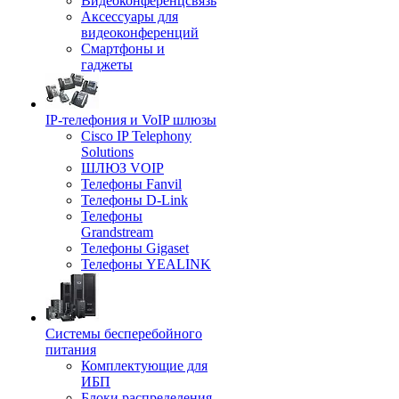
Видеоконференцсвязь
Аксессуары для
видеоконференций
Смартфоны и
гаджеты
IP-телефония и VoIP шлюзы
Cisco IP Telephony
Solutions
ШЛЮЗ VOIP
Телефоны Fanvil
Телефоны D-Link
Телефоны
Grandstream
Телефоны Gigaset
Телефоны YEALINK
Системы бесперебойного
питания
Комплектующие для
ИБП
Блоки распределения