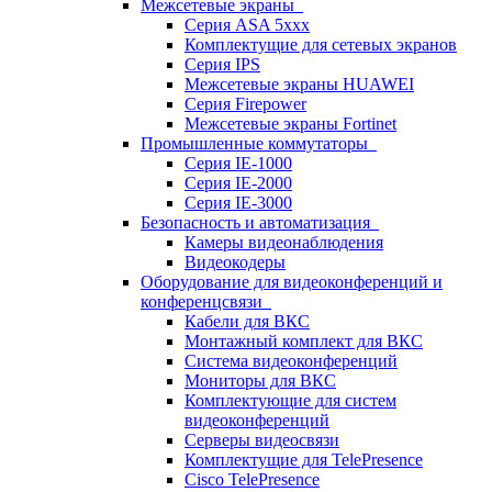
Межсетевые экраны
Серия ASA 5xxx
Комплектущие для сетевых экранов
Серия IPS
Межсетевые экраны HUAWEI
Серия Firepower
Межсетевые экраны Fortinet
Промышленные коммутаторы
Серия IE-1000
Серия IE-2000
Серия IE-3000
Безопасность и автоматизация
Камеры видеонаблюдения
Видеокодеры
Оборудование для видеоконференций и
конференцсвязи
Кабели для ВКС
Монтажный комплект для ВКС
Система видеоконференций
Мониторы для ВКС
Комплектующие для систем
видеоконференций
Серверы видеосвязи
Комплектущие для TelePresence
Cisco TelePresence