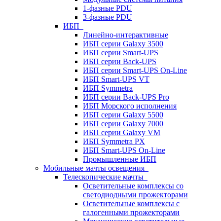
1-фазные PDU
3-фазные PDU
ИБП
Линейно-интерактивные
ИБП серии Galaxy 3500
ИБП серии Smart-UPS
ИБП серии Back-UPS
ИБП серии Smart-UPS On-Line
ИБП Smart-UPS VT
ИБП Symmetra
ИБП серии Back-UPS Pro
ИБП Морского исполнения
ИБП серии Galaxy 5500
ИБП серии Galaxy 7000
ИБП серии Galaxy VM
ИБП Symmetra PX
ИБП Smart-UPS On-Line
Промышленные ИБП
Мобильные мачты освещения
Телескопические мачты
Осветительные комплексы со
светодиодными прожекторами
Осветительные комплексы с
галогенными прожекторами